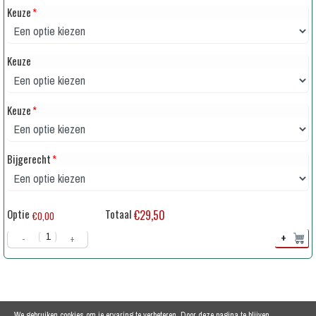
Keuze
*
Keuze
Keuze
*
Bijgerecht
*
Optie
Totaal
€29,50
€0,00
+
-
+
We gebruiken cookies om je ervaring te verbeteren. Door deze pagina te blijven