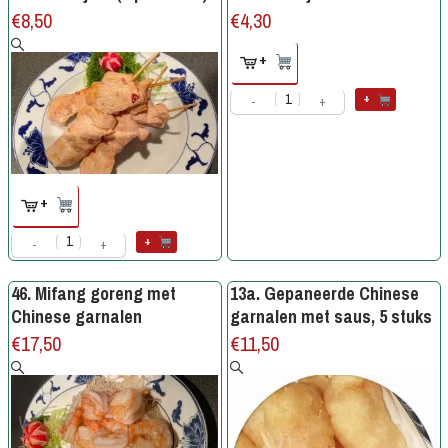
€
8,50
€
4,30
+
+
-
+
+
+
-
+
46. Mifang goreng met
13a. Gepaneerde Chinese
Chinese garnalen
garnalen met saus, 5 stuks
€
17,50
€
11,50