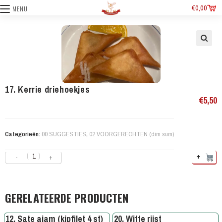
€
0,00
MENU
17. Kerrie driehoekjes
€
5,50
Categorieën:
00 SUGGESTIES
,
02 VOORGERECHTEN (dim sum)
+
-
+
GERELATEERDE PRODUCTEN
12. Sate ajam (kipfilet 4 st)
20. Witte rijst